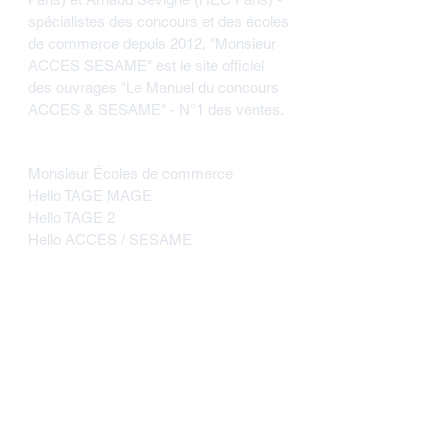
spécialistes des concours et des écoles
de commerce depuis 2012, "Monsieur
ACCES SESAME" est le site officiel
des ouvrages "Le Manuel du concours
ACCES & SESAME" - N°1 des ventes.
Réjoignez nos communautés
Monsieur Écoles de commerce
Hello TAGE MAGE
Hello TAGE 2
Hello ACCES / SESAME
À propos
Concept
Qui sommes-nous ?
Suivez-nous