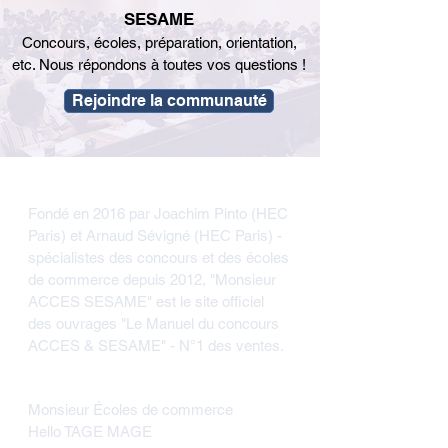
SESAME
Concours, écoles, préparation, orientation,
etc. Nous répondons à toutes vos questions !
Rejoindre la communauté
Hello ACCES / SESAME
Fondé en 2016 par Joachim Pinto (HEC
Paris) et Arnaud Sévigné (HEC Paris) -
spécialistes des concours et des écoles
de commerce depuis 2012, "Monsieur
ACCES SESAME" est le site officiel
des ouvrages "Le Manuel du concours
ACCES & SESAME" - N°1 des ventes.
Réjoignez nos communautés
Monsieur Écoles de commerce
Hello TAGE MAGE