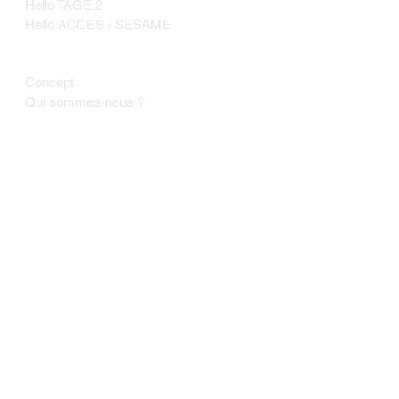
Hello TAGE 2
Hello ACCES / SESAME
À propos
Concept
Qui sommes-nous ?
Suivez-nous
Tenez-vous informé(e) de
l'actualité des concours / écoles
Soyez immédiatement prévenue de
l'annonce d'un changement ou d'une
nouvelle importante d'un concours /
d'une école de commerce.