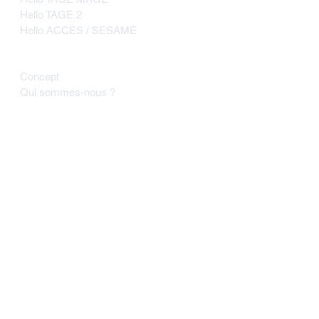
Hello TAGE 2
Hello ACCES / SESAME
À propos
Concept
Qui sommes-nous ?
Suivez-nous
Tenez-vous informé(e) de
l'actualité des concours / écoles
Soyez immédiatement prévenue de
l'annonce d'un changement ou d'une
nouvelle importante d'un concours /
d'une école de commerce.