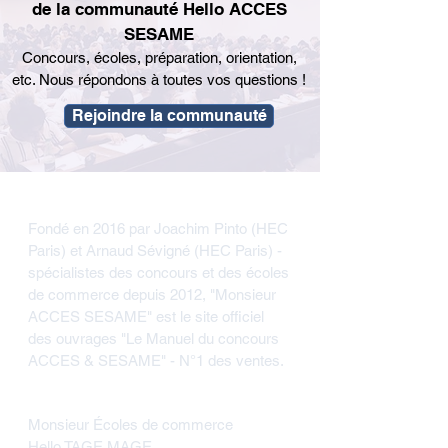
de la communauté Hello ACCES
SESAME
Concours, écoles, préparation, orientation,
etc. Nous répondons à toutes vos questions !
Rejoindre la communauté
Hello ACCES / SESAME
Fondé en 2016 par Joachim Pinto (HEC
Paris) et Arnaud Sévigné (HEC Paris) -
spécialistes des concours et des écoles
de commerce depuis 2012, "Monsieur
ACCES SESAME" est le site officiel
des ouvrages "Le Manuel du concours
ACCES & SESAME" - N°1 des ventes.
Réjoignez nos communautés
Monsieur Écoles de commerce
Hello TAGE MAGE