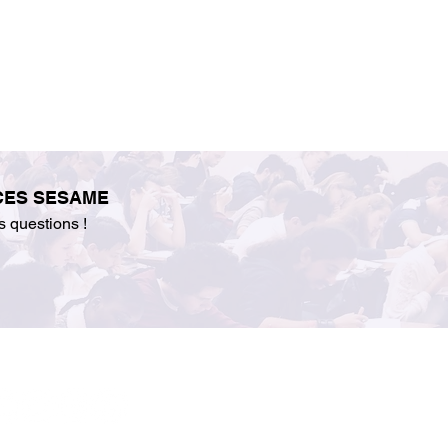
ACCES SESAME
s questions !
z-nous