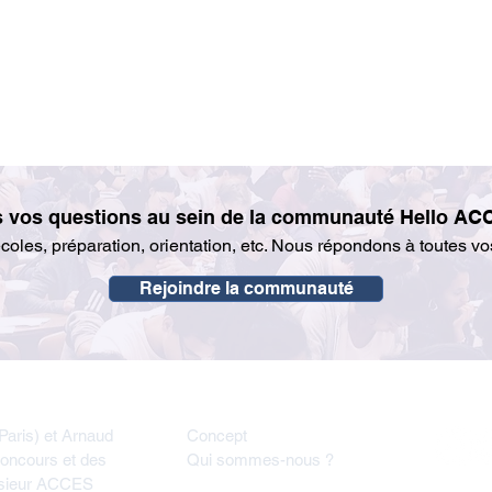
s vos questions au sein de la communauté Hello 
oles, préparation, orientation, etc. Nous répondons à toutes vo
Rejoindre la communauté
À propos
Suive
aris) et Arnaud
Concept
concours et des
Qui sommes-nous ?
nsieur ACCES