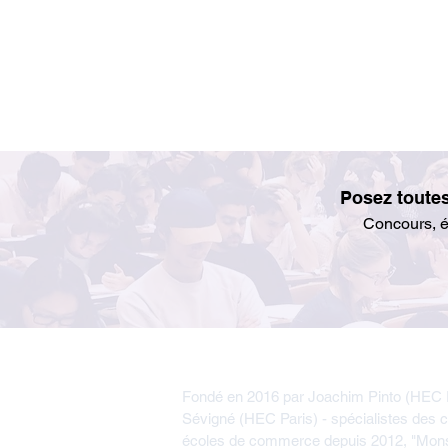
Posez toute
Concours, éc
Hello ACCES / SESAME
Fondé en 2016 par Joachim Pinto (HEC P
Sévigné (HEC Paris) - spécialistes des 
écoles de commerce depuis 2012, "Mo