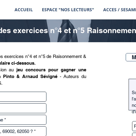
ACCUEIL
ESPACE "NOS LECTEURS"
ACCES / SESAM
des exercices n°4 et n°5 Raisonneme
des exercices n°4 et n°5 de Raisonnement &
M
ulaire ci-dessous.
sion au
jeu concours pour gagner une
m Pinto & Arnaud Sévigné
- Auteurs du
.
S
l
n
d